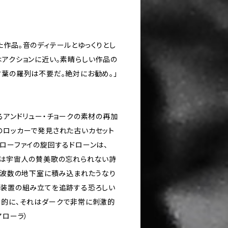
た作品。音のディテールとゆっくりとし
はアクションに近い。素晴らしい作品の
言葉の羅列は不要だ。絶対にお勧め。」
るアンドリュー・チョークの素材の再加
のロッカーで発見された古いカセット
のローファイの旋回するドローンは、
たは宇宙人の賛美歌の忘れられない詩
.周波数の地下室に積み込まれたうなり
問装置の組み立てを追跡する恐ろしい
体的に、それはダークで非常に刺激的
アローラ）