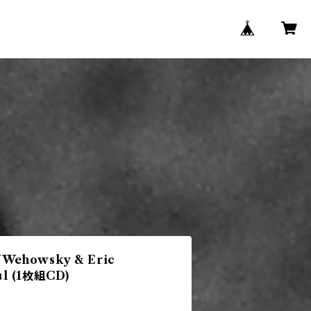
f Wehowsky & Eric
Tul (1枚組CD)