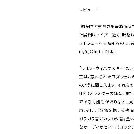
レビュー：
「繊細さと重厚さを兼ね備え
た展開はノイズに近く、瞑想
リイシューを表現するのに、
(4/5、Chain DLK)
「ラルフ・ウィハウスキーによ
工は、忘れられたロズウェル
のように聞こえます。それら
UFOスラスターの騒音、ま
である可能性があります..
声、そして、想像を絶する拷
ガラガラ音とカタカタ音。全
なオーディオセット」（ロック