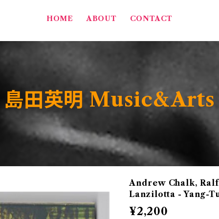
HOME
ABOUT
CONTACT
島田英明 Music&Arts
Andrew Chalk, Ral
Lanzilotta - Yang-
¥2,200